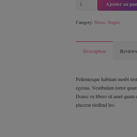
quantité
Ajouter au pan
de
Woo
Category:
Music
,
Singles
Single
Gold
Description
Reviews
Pellentesque habitant morbi tris
egestas. Vestibulum tortor quam, 
Donec eu libero sit amet quam e
placerat eleifend leo.