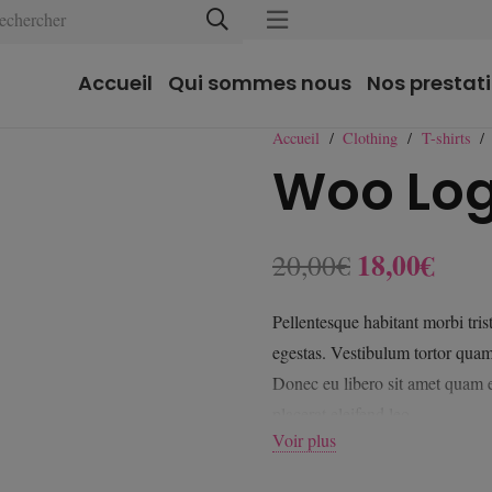
Accueil
Qui sommes nous
Nos prestat
Accueil
/
Clothing
/
T-shirts
/
Woo Lo
Le
Le
18,00
€
20,00
€
prix
prix
initial
actu
Pellentesque habitant morbi tris
était :
est :
egestas. Vestibulum tortor quam, 
20,00€.
18,0
Donec eu libero sit amet quam e
placerat eleifend leo.
Voir plus