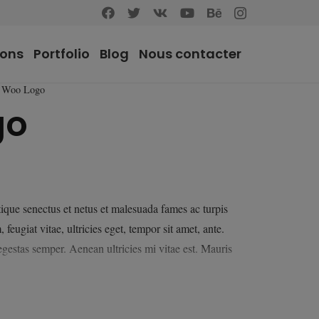
ions
Portfolio
Blog
Nous contacter
Woo Logo
go
el
tique senectus et netus et malesuada fames ac turpis
feugiat vitae, ultricies eget, tempor sit amet, ante.
0€.
gestas semper. Aenean ultricies mi vitae est. Mauris