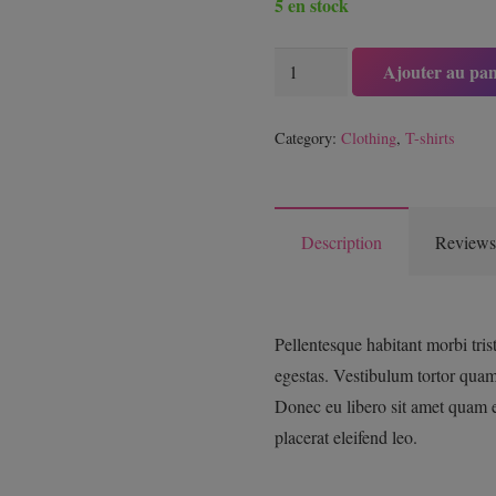
5 en stock
quantité
Ajouter au pan
de
Woo
Category:
Clothing
,
T-shirts
Logo
Description
Reviews
Pellentesque habitant morbi tris
egestas. Vestibulum tortor quam, 
Donec eu libero sit amet quam e
placerat eleifend leo.