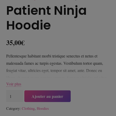
Patient Ninja
Hoodie
35,00
€
Pellentesque habitant morbi tristique senectus et netus et
malesuada fames ac turpis egestas. Vestibulum tortor quam,
feugiat vitae, ultricies eget, tempor sit amet, ante. Donec eu
libero sit amet quam egestas semper. Aenean ultricies mi vitae
Voir plus
est. Mauris placerat eleifend leo.
quantité
Ajouter au panier
de
Patient
Category:
Clothing
,
Hoodies
Ninja