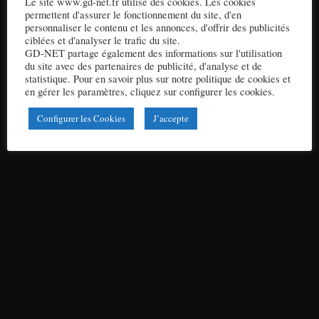
Le site www.gd-net.fr utilise des cookies. Les cookies
permettent d'assurer le fonctionnement du site, d'en
personnaliser le contenu et les annonces, d'offrir des publicités
ciblées et d'analyser le trafic du site.
GD-NET partage également des informations sur l'utilisation
du site avec des partenaires de publicité, d'analyse et de
statistique. Pour en savoir plus sur notre politique de cookies et
en gérer les paramètres, cliquez sur configurer les cookies.
Nettoyage de bureaux
Configurer les Cookies
J’accepte
Bureaux